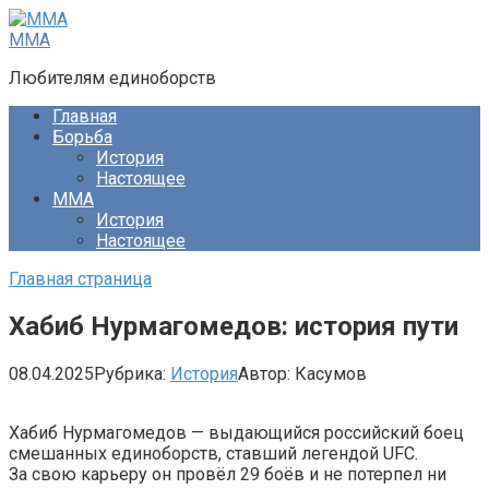
Перейти
к
ММА
контенту
Любителям единоборств
Главная
Борьба
История
Настоящее
ММА
История
Настоящее
Главная страница
Хабиб Нурмагомедов: история пути
08.04.2025
Рубрика:
История
Автор:
Касумов
Хабиб Нурмагомедов — выдающийся российский боец
смешанных единоборств, ставший легендой UFC.
За свою карьеру он провёл 29 боёв и не потерпел ни