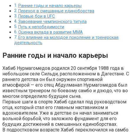
Ранние годы и начало карьеры
Переход в смешанные единоборства
Первые бои в UFC
Завоевание чемпионского титула
Путь к непобедимости
Оценка вклада в развитие ММА
Его влияние на молодое поколение и тренерская
деятельность
Ранние годы и начало карьеры
Хабиб Нурмагомедов родился 20 сентября 1988 года в
небольшом селе Сильди, расположенном в Дагестане. С
раннего детства он был окружен спортивной
атмосферой — его отец Абдулманап Нурмагомедов был
известным тренером по боевому самбо и дзюдо, что во
многом определило будущее сына.
Первые шаги в спорте Хабиб сделал под руководством
отца, который стал его главным наставником и
вдохновителем. Уже в детстве он начал заниматься
вольной борьбой, что заложило фундамент для его
будущих достижений в смешанных единоборствах.
В подростковом возрасте Хабиб переключился на самбо